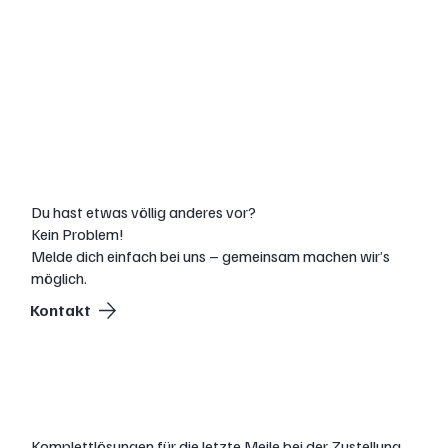
Gewerbliche
„Mobility“
Konzepte
Du hast etwas völlig anderes vor?
Kein Problem!
Melde dich einfach bei uns – gemeinsam machen wir’s
möglich.
Kontakt
Foodlogistik
Komplettlösungen für die letzte Meile bei der Zustellung