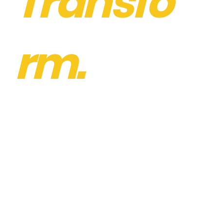
Transfo
rm.
Provide.
Repeat.