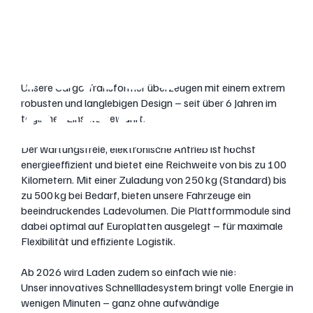
HOCHLEIS
TUNGS
Unsere Cargo Transformer überzeugen mit einem extrem
robusten und langlebigen Design – seit über 6 Jahren im
PEDELEC!
täglichen Einsatz bewährt.
Der wartungsfreie, elektronische Antrieb ist höchst
energieeffizient und bietet eine Reichweite von bis zu 100
Kilometern. Mit einer Zuladung von 250 kg (Standard) bis
zu 500 kg bei Bedarf, bieten unsere Fahrzeuge ein
beeindruckendes Ladevolumen. Die Plattformmodule sind
dabei optimal auf Europlatten ausgelegt – für maximale
Flexibilität und effiziente Logistik.
Ab 2026 wird Laden zudem so einfach wie nie:
Unser innovatives Schnellladesystem bringt volle Energie in
wenigen Minuten – ganz ohne aufwändige