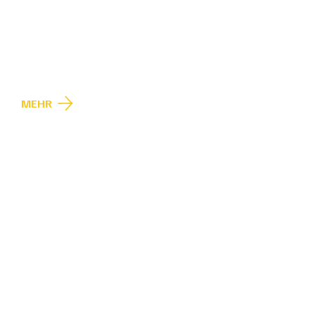
Komplette
Mobilitätskonzepte
MEHR